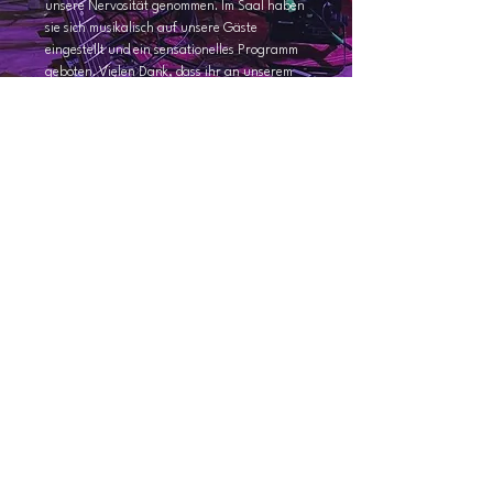
unsere Nervosität genommen. Im Saal haben
sie sich musikalisch auf unsere Gäste
eingestellt und ein sensationelles Programm
geboten. Vielen Dank, dass ihr an unserem
schönsten Tag dabei wart.
Ronny & Silvia
"
Unbedingt buchen!
Wir waren lange auf der Suche nach
einer Band für unsere Hochzeitsfeier im
Juni 2025 und sind über einen lieben Tip
auf "Moonlight Special" gestoßen. Super
herzliche und einfache Kommunikation,
es hat alles reibungslos geklappt. So viel
zu den Rahmenbedingungen, das
eigentliche Highlight aber war das, was
die Band da musikalisch aufs Parkett
gezaubert hat! Die 5 haben so perfekt
harmoniert, spielen ihr musikalisches
Talent und Können wunderbar aus und
haben dabei noch sichtlich Spaß an dem,
was sie tun. Wir hatten unglaublich viel