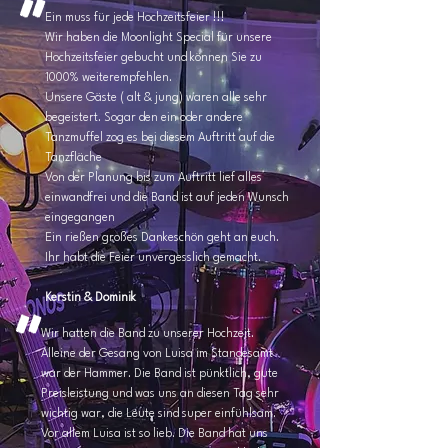
"
Ein muss für jede Hochzeitsfeier !!!
Wir haben die Moonlight Special für unsere
Hochzeitsfeier gebucht und können Sie zu
1000% weiterempfehlen.
Unsere Gäste ( alt & jung) waren alle sehr
begeistert. Sogar den ein oder andere
Tanzmuffel zog es bei diesem Auftritt auf die
Tanzfläche
Von der Planung bis zum Auftritt lief alles
einwandfrei und die Band ist auf jeden Wunsch
eingegangen
Ein rießen großes Dankeschön geht an euch.
Ihr habt die Feier unvergesslich gemacht.
Kerstin & Dominik
"
Wir hatten die Band zu unserer Hochzeit.
Alleine der Gesang von Luisa im Standesamt
war der Hammer. Die Band ist pünktlich, gute
Preisleistung und was uns an diesen Tag sehr
wichtig war, die Leute sind super einfühlsam.
Vor allem Luisa ist so lieb. Die Band hat uns